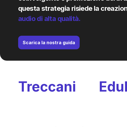
questa strategia risiede la creazion
audio
di
alta
qualità.
Scarica la nostra guida
Treccani
ed
Edul