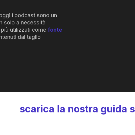
, oggi i podcast sono un
n solo a necessità
più utilizzati come
fonte
ntenuti dal taglio
tti e
scarica
la
nostra
guida
s
ri, strategie e opportunità per la tua az