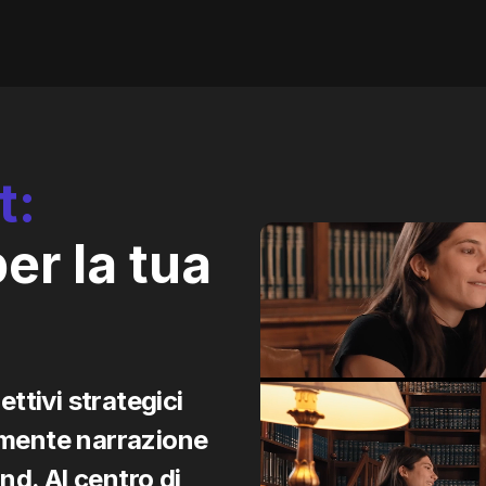
t:
er la tua
tivi strategici
emente narrazione
d. Al centro di