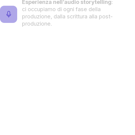
Esperienza nell’audio storytelling
:
ci occupiamo di ogni fase della
produzione, dalla scrittura alla post-
produzione.
brand ha una
da
ntare
ormiamo in un podcast capace