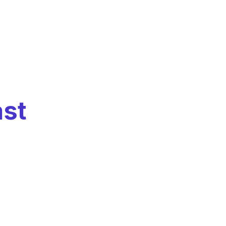
di emozionare
mente e nelle
st
che abbiamo pr