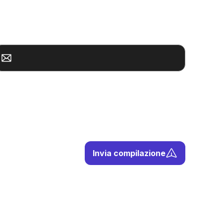
ail aziendale*
Invia compilazione