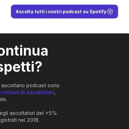
Ascolta tutti i nostri podcast su Spotify
ontinua
spetti?
lia ascoltano podcast sono
2
milioni
di
ascoltatori
,
nte.
gli ascoltatori del +5%
gistrati nel 2018.