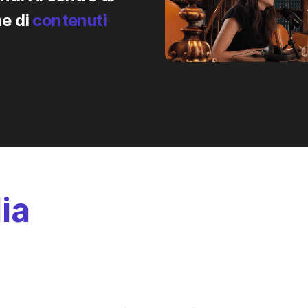
e di
contenuti
ia
: i partner ideali 