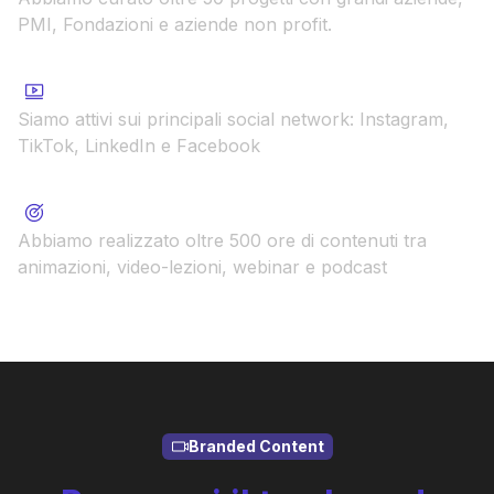
PMI, Fondazioni e aziende non profit.
125.000+ follower sui nostri social
Siamo attivi sui principali social network: Instagram,
TikTok, LinkedIn e Facebook
500+ ore di contenuti
Abbiamo realizzato oltre 500 ore di contenuti tra
animazioni, video-lezioni, webinar e podcast
Branded Content