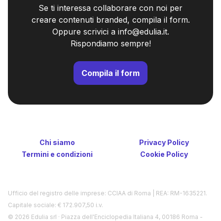
Se ti interessa collaborare con noi per
creare contenuti branded, compila il form.
Oppure scrivici a info@edulia.it.
Rispondiamo sempre!
Compila il form
Chi siamo
Privacy Policy
Termini e condizioni
Cookie Policy
Ufficio del registro delle imprese: CCIAA di Roma | REA: RM-1635221.
Capitale sociale: € 172.907,50 i.v.
©
2026
Edulia srl · Piazza dell'Enciclopedia Italiana 4, 00186 Roma -