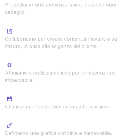
Progettiamo un’esperienza unica, curando ogni
dettaglio.
Co-creazione contenuti
Collaboriamo per creare contenuti rilevanti e su
misura, in base alle esigenze del cliente
Revisione e implementazione
Affiniamo e realizziamo idee per un'esecuzione
impeccabile.
Post produzione e sound design
Ottimizziamo l'audio per un impatto massimo.
Sviluppo dell'identità grafica
Definiamo una grafica distintiva e memorabile.