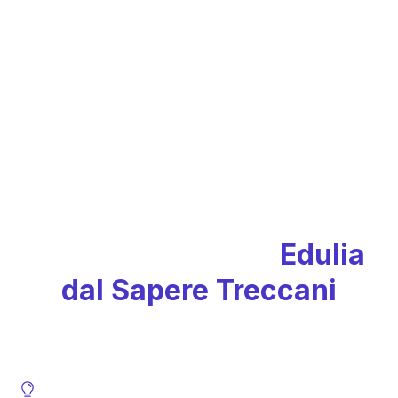
I servizi offerti da
Edulia
dal
Sapere
Treccani
Ideazione del format