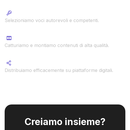
Individuazione speaker
Selezioniamo voci autorevoli e competenti.
Registrazione e montaggio
Catturiamo e montiamo contenuti di alta qualità.
Divulgazione tramite canali digitali
Distribuiamo efficacemente su piattaforme digitali.
Creiamo insieme?